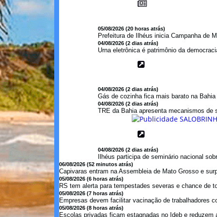
05/08/2026 (20 horas atrás)
Prefeitura de Ilhéus inicia Campanha de M
04/08/2026 (2 dias atrás)
Urna eletrônica é patrimônio da democraci
04/08/2026 (2 dias atrás)
Gás de cozinha fica mais barato na Bahi
04/08/2026 (2 dias atrás)
TRE da Bahia apresenta mecanismos de s
04/08/2026 (2 dias atrás)
Ilhéus participa de seminário nacional so
06/08/2026 (52 minutos atrás)
Capivaras entram na Assembleia de Mato Grosso e sur
05/08/2026 (6 horas atrás)
RS tem alerta para tempestades severas e chance de to
05/08/2026 (7 horas atrás)
Empresas devem facilitar vacinação de trabalhadores con
05/08/2026 (8 horas atrás)
Escolas privadas ficam estagnadas no Ideb e reduzem a