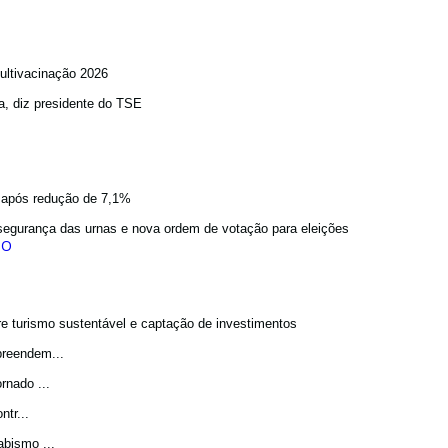
ultivacinação 2026
a, diz presidente do TSE
a após redução de 7,1%
egurança das urnas e nova ordem de votação para eleições
bre turismo sustentável e captação de investimentos
preendem...
rnado ...
tr...
bismo ...