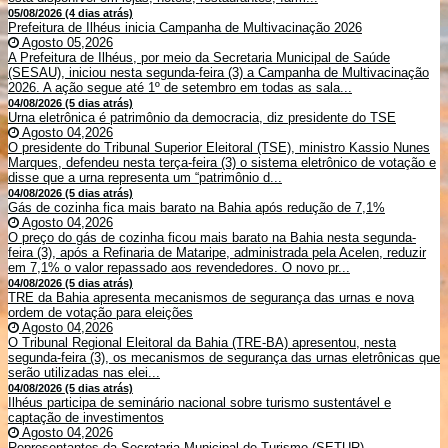
05/08/2026 (4 dias atrás)
Prefeitura de Ilhéus inicia Campanha de Multivacinação 2026
Agosto 05,2026
A Prefeitura de Ilhéus, por meio da Secretaria Municipal de Saúde
(SESAU), iniciou nesta segunda-feira (3) a Campanha de Multivacinação
2026. A ação segue até 1º de setembro em todas as sala...
04/08/2026 (5 dias atrás)
Urna eletrônica é patrimônio da democracia, diz presidente do TSE
Agosto 04,2026
O presidente do Tribunal Superior Eleitoral (TSE), ministro Kassio Nunes
Marques, defendeu nesta terça-feira (3) o sistema eletrônico de votação e
disse que a urna representa um “patrimônio d...
04/08/2026 (5 dias atrás)
Gás de cozinha fica mais barato na Bahia após redução de 7,1%
Agosto 04,2026
O preço do gás de cozinha ficou mais barato na Bahia nesta segunda-
feira (3), após a Refinaria de Mataripe, administrada pela Acelen, reduzir
em 7,1% o valor repassado aos revendedores. O novo pr...
04/08/2026 (5 dias atrás)
TRE da Bahia apresenta mecanismos de segurança das urnas e nova
ordem de votação para eleições
Agosto 04,2026
O Tribunal Regional Eleitoral da Bahia (TRE-BA) apresentou, nesta
segunda-feira (3), os mecanismos de segurança das urnas eletrônicas que
serão utilizadas nas elei...
04/08/2026 (5 dias atrás)
Ilhéus participa de seminário nacional sobre turismo sustentável e
captação de investimentos
Agosto 04,2026
Representantes da Secretaria Municipal de Turismo (SETUR)