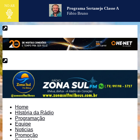
NO AR
Programa Sertanejo Classe A
Fábio Bruno
Home
HIstória da Rádio
Programação
Equipe
Noticias
Promoção