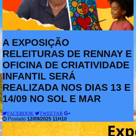
A EXPOSIÇÃO
RELEITURAS DE RENNAY E
OFICINA DE CRIATIVIDADE
INFANTIL SERÁ
REALIZADA NOS DIAS 13 E
14/09 NO SOL E MAR
FACEBOOK
TWEETAR
Postado
12/09/2025 11H10