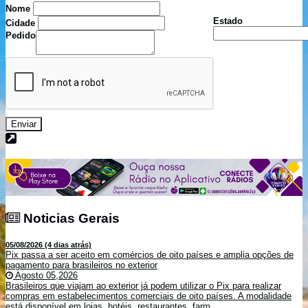
Nome
Estado
Cidade
Pedido
Enviar
Noticias Gerais
Noticias Gerais
05/08/2026 (4 dias atrás)
Pix passa a ser aceito em comércios de oito países e amplia opções de
pagamento para brasileiros no exterior
Agosto 05,2026
Brasileiros que viajam ao exterior já podem utilizar o Pix para realizar
compras em estabelecimentos comerciais de oito países. A modalidade
está disponível em lojas, hotéis, restaurantes, farm...