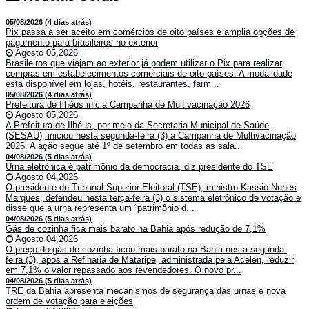
05/08/2026 (4 dias atrás)
Pix passa a ser aceito em comércios de oito países e amplia opções de
pagamento para brasileiros no exterior
Agosto 05,2026
Brasileiros que viajam ao exterior já podem utilizar o Pix para realizar
compras em estabelecimentos comerciais de oito países. A modalidade
está disponível em lojas, hotéis, restaurantes, farm...
05/08/2026 (4 dias atrás)
Prefeitura de Ilhéus inicia Campanha de Multivacinação 2026
Agosto 05,2026
A Prefeitura de Ilhéus, por meio da Secretaria Municipal de Saúde
(SESAU), iniciou nesta segunda-feira (3) a Campanha de Multivacinação
2026. A ação segue até 1º de setembro em todas as sala...
04/08/2026 (5 dias atrás)
Urna eletrônica é patrimônio da democracia, diz presidente do TSE
Agosto 04,2026
O presidente do Tribunal Superior Eleitoral (TSE), ministro Kassio Nunes
Marques, defendeu nesta terça-feira (3) o sistema eletrônico de votação e
disse que a urna representa um “patrimônio d...
04/08/2026 (5 dias atrás)
Gás de cozinha fica mais barato na Bahia após redução de 7,1%
Agosto 04,2026
O preço do gás de cozinha ficou mais barato na Bahia nesta segunda-
feira (3), após a Refinaria de Mataripe, administrada pela Acelen, reduzir
em 7,1% o valor repassado aos revendedores. O novo pr...
04/08/2026 (5 dias atrás)
TRE da Bahia apresenta mecanismos de segurança das urnas e nova
ordem de votação para eleições