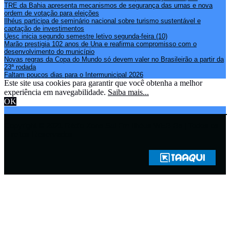
TRE da Bahia apresenta mecanismos de segurança das urnas e nova
ordem de votação para eleições
Ilhéus participa de seminário nacional sobre turismo sustentável e
captação de investimentos
Uesc inicia segundo semestre letivo segunda-feira (10)
Marão prestigia 102 anos de Una e reafirma compromisso com o
desenvolvimento do município
Novas regras da Copa do Mundo só devem valer no Brasileirão a partir da
23ª rodada
Faltam poucos dias para o Intermunicipal 2026
Este site usa cookies para garantir que você obtenha a melhor
experiência em navegabilidade.
Saiba mais...
OK
Copyright © 2021 Rádio Zona Sul Fm Ilhéus WEB Ba | Todos os
Direitos Reservados