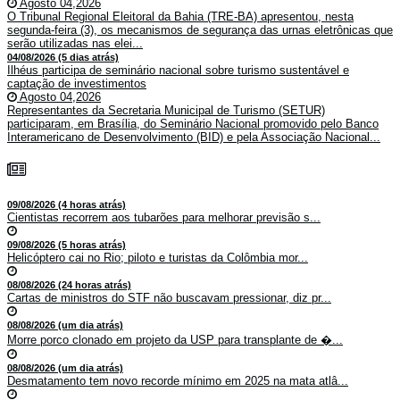
Agosto 04,2026
O Tribunal Regional Eleitoral da Bahia (TRE-BA) apresentou, nesta
segunda-feira (3), os mecanismos de segurança das urnas eletrônicas que
serão utilizadas nas elei...
04/08/2026 (5 dias atrás)
Ilhéus participa de seminário nacional sobre turismo sustentável e
captação de investimentos
Agosto 04,2026
Representantes da Secretaria Municipal de Turismo (SETUR)
participaram, em Brasília, do Seminário Nacional promovido pelo Banco
Interamericano de Desenvolvimento (BID) e pela Associação Nacional...
09/08/2026 (4 horas atrás)
Cientistas recorrem aos tubarões para melhorar previsão s...
09/08/2026 (5 horas atrás)
Helicóptero cai no Rio; piloto e turistas da Colômbia mor...
08/08/2026 (24 horas atrás)
Cartas de ministros do STF não buscavam pressionar, diz pr...
08/08/2026 (um dia atrás)
Morre porco clonado em projeto da USP para transplante de �...
08/08/2026 (um dia atrás)
Desmatamento tem novo recorde mínimo em 2025 na mata atlâ...