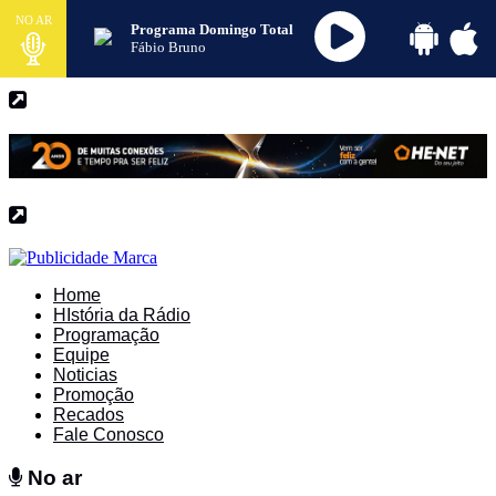
NO AR
Programa Domingo Total
Fábio Bruno
Home
HIstória da Rádio
Programação
Equipe
Noticias
Promoção
Recados
Fale Conosco
No ar
No ar