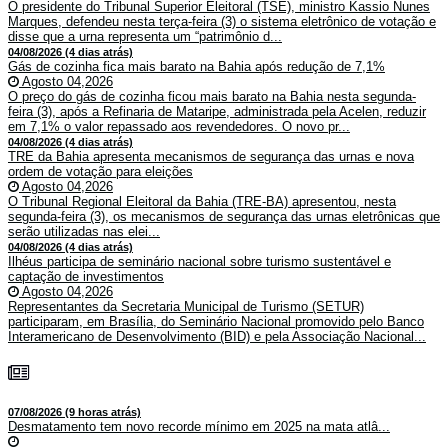
O presidente do Tribunal Superior Eleitoral (TSE), ministro Kassio Nunes
Marques, defendeu nesta terça-feira (3) o sistema eletrônico de votação e
disse que a urna representa um “patrimônio d...
04/08/2026 (4 dias atrás)
Gás de cozinha fica mais barato na Bahia após redução de 7,1%
Agosto 04,2026
O preço do gás de cozinha ficou mais barato na Bahia nesta segunda-
feira (3), após a Refinaria de Mataripe, administrada pela Acelen, reduzir
em 7,1% o valor repassado aos revendedores. O novo pr...
04/08/2026 (4 dias atrás)
TRE da Bahia apresenta mecanismos de segurança das urnas e nova
ordem de votação para eleições
Agosto 04,2026
O Tribunal Regional Eleitoral da Bahia (TRE-BA) apresentou, nesta
segunda-feira (3), os mecanismos de segurança das urnas eletrônicas que
serão utilizadas nas elei...
04/08/2026 (4 dias atrás)
Ilhéus participa de seminário nacional sobre turismo sustentável e
captação de investimentos
Agosto 04,2026
Representantes da Secretaria Municipal de Turismo (SETUR)
participaram, em Brasília, do Seminário Nacional promovido pelo Banco
Interamericano de Desenvolvimento (BID) e pela Associação Nacional...
07/08/2026 (9 horas atrás)
Desmatamento tem novo recorde mínimo em 2025 na mata atlâ...