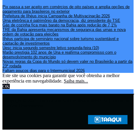
Pix passa a ser aceito em comércios de oito países e amplia opções de
pagamento para brasileiros no exterior
Prefeitura de Ilhéus inicia Campanha de Multivacinação 2026
Urna eletrônica é patrimônio da democracia, diz presidente do TSE
Gás de cozinha fica mais barato na Bahia após redução de 7,1%
TRE da Bahia apresenta mecanismos de segurança das urnas e nova
ordem de votação para eleições
Ilhéus participa de seminário nacional sobre turismo sustentável e
captação de investimentos
Uesc inicia segundo semestre letivo segunda-feira (10)
Marão prestigia 102 anos de Una e reafirma compromisso com o
desenvolvimento do município
Novas regras da Copa do Mundo só devem valer no Brasileirão a partir da
23ª rodada
Faltam poucos dias para o Intermunicipal 2026
Este site usa cookies para garantir que você obtenha a melhor
experiência em navegabilidade.
Saiba mais...
OK
Copyright © 2021 Rádio Zona Sul Fm Ilhéus WEB Ba | Todos os
Direitos Reservados