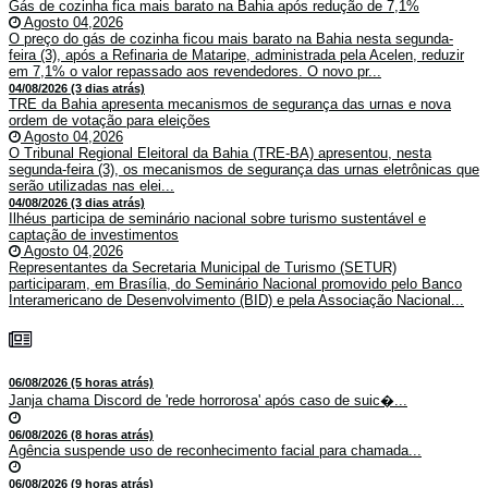
Gás de cozinha fica mais barato na Bahia após redução de 7,1%
Agosto 04,2026
O preço do gás de cozinha ficou mais barato na Bahia nesta segunda-
feira (3), após a Refinaria de Mataripe, administrada pela Acelen, reduzir
em 7,1% o valor repassado aos revendedores. O novo pr...
04/08/2026 (3 dias atrás)
TRE da Bahia apresenta mecanismos de segurança das urnas e nova
ordem de votação para eleições
Agosto 04,2026
O Tribunal Regional Eleitoral da Bahia (TRE-BA) apresentou, nesta
segunda-feira (3), os mecanismos de segurança das urnas eletrônicas que
serão utilizadas nas elei...
04/08/2026 (3 dias atrás)
Ilhéus participa de seminário nacional sobre turismo sustentável e
captação de investimentos
Agosto 04,2026
Representantes da Secretaria Municipal de Turismo (SETUR)
participaram, em Brasília, do Seminário Nacional promovido pelo Banco
Interamericano de Desenvolvimento (BID) e pela Associação Nacional...
06/08/2026 (5 horas atrás)
Janja chama Discord de 'rede horrorosa' após caso de suic�...
06/08/2026 (8 horas atrás)
Agência suspende uso de reconhecimento facial para chamada...
06/08/2026 (9 horas atrás)