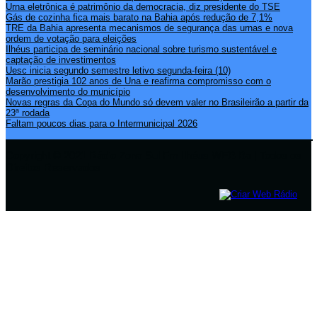
Urna eletrônica é patrimônio da democracia, diz presidente do TSE
Gás de cozinha fica mais barato na Bahia após redução de 7,1%
TRE da Bahia apresenta mecanismos de segurança das urnas e nova
ordem de votação para eleições
Ilhéus participa de seminário nacional sobre turismo sustentável e
captação de investimentos
Uesc inicia segundo semestre letivo segunda-feira (10)
Marão prestigia 102 anos de Una e reafirma compromisso com o
desenvolvimento do município
Novas regras da Copa do Mundo só devem valer no Brasileirão a partir da
23ª rodada
Faltam poucos dias para o Intermunicipal 2026
Copyright © 2021 Rádio Zona Sul Fm Ilhéus WEB Ba | Todos os
Direitos Reservados