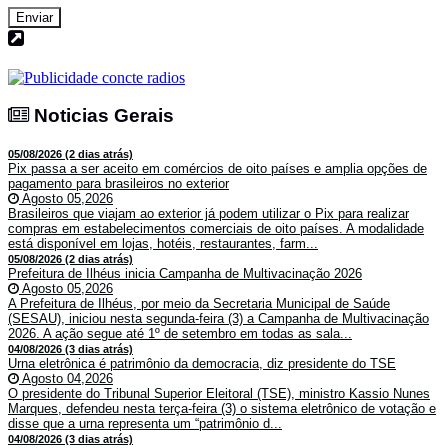
Enviar
Noticias Gerais
Noticias Gerais
05/08/2026 (2 dias atrás)
Pix passa a ser aceito em comércios de oito países e amplia opções de
pagamento para brasileiros no exterior
Agosto 05,2026
Brasileiros que viajam ao exterior já podem utilizar o Pix para realizar
compras em estabelecimentos comerciais de oito países. A modalidade
está disponível em lojas, hotéis, restaurantes, farm...
05/08/2026 (2 dias atrás)
Prefeitura de Ilhéus inicia Campanha de Multivacinação 2026
Agosto 05,2026
A Prefeitura de Ilhéus, por meio da Secretaria Municipal de Saúde
(SESAU), iniciou nesta segunda-feira (3) a Campanha de Multivacinação
2026. A ação segue até 1º de setembro em todas as sala...
04/08/2026 (3 dias atrás)
Urna eletrônica é patrimônio da democracia, diz presidente do TSE
Agosto 04,2026
O presidente do Tribunal Superior Eleitoral (TSE), ministro Kassio Nunes
Marques, defendeu nesta terça-feira (3) o sistema eletrônico de votação e
disse que a urna representa um “patrimônio d...
04/08/2026 (3 dias atrás)