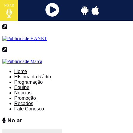
NO AR
Home
HIstória da Rádio
Programação
Equipe
Noticias
Promoção
Recados
Fale Conosco
No ar
No ar