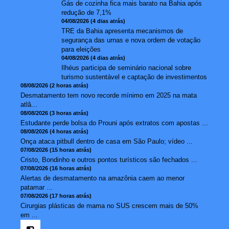
Gás de cozinha fica mais barato na Bahia após
redução de 7,1%
04/08/2026 (4 dias atrás)
TRE da Bahia apresenta mecanismos de
segurança das urnas e nova ordem de votação
para eleições
04/08/2026 (4 dias atrás)
Ilhéus participa de seminário nacional sobre
turismo sustentável e captação de investimentos
08/08/2026 (2 horas atrás)
Desmatamento tem novo recorde mínimo em 2025 na mata
atlâ...
08/08/2026 (3 horas atrás)
Estudante perde bolsa do Prouni após extratos com apostas ...
08/08/2026 (4 horas atrás)
Onça ataca pitbull dentro de casa em São Paulo; vídeo ...
07/08/2026 (15 horas atrás)
Cristo, Bondinho e outros pontos turísticos são fechados ...
07/08/2026 (16 horas atrás)
Alertas de desmatamento na amazônia caem ao menor
patamar ...
07/08/2026 (17 horas atrás)
Cirurgias plásticas de mama no SUS crescem mais de 50%
em ...