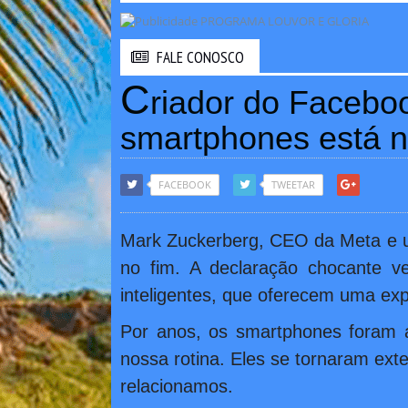
FALE CONOSCO
C
riador do Facebo
smartphones está n
FACEBOOK
TWEETAR
Mark Zuckerberg, CEO da Meta e um
no fim. A declaração chocante v
inteligentes, que oferecem uma exp
Por anos, os smartphones foram a
nossa rotina. Eles se tornaram e
relacionamos.