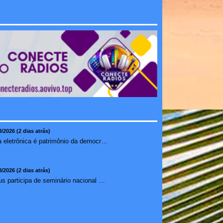
8/2026 (2 dias atrás)
Urna eletrônica é patrimônio da democracia, diz presidente do TSE
8/2026 (2 dias atrás)
Ilhéus participa de seminário nacional sobre turismo sustentável e captação de investimentos