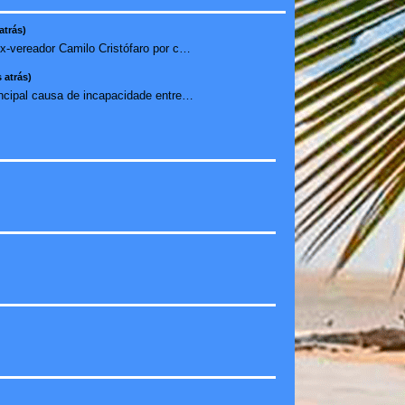
atrás)
Nunes denuncia ex-vereador Camilo Cristófaro por calúnia ...
 atrás)
Ansiedade é a principal causa de incapacidade entre crian�...