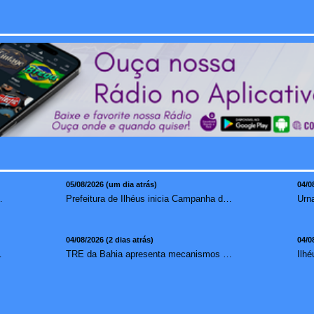
05/08/2026 (um dia atrás)
04/0
mento para brasileiros no exterior
Prefeitura de Ilhéus inicia Campanha de Multivacinação 2026
04/08/2026 (2 dias atrás)
04/0
redução de 7,1%
TRE da Bahia apresenta mecanismos de segurança das urnas e nova ordem de votação para eleições