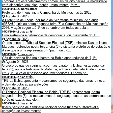
compras em estabelecimentos comerciais de oito países. A modalidade
está disponível em lojas, hotéis, restaurantes, farm...
05/08/2026 (23 horas atrás)
Prefeitura de Ilhéus inicia Campanha de Multivacinação 2026
Agosto 05,2026
A Prefeitura de Ilhéus, por meio da Secretaria Municipal de Saúde
(SESAU), iniciou nesta segunda-feira (3) a Campanha de Multivacinação
2026. A ação segue até 1º de setembro em todas as sala...
04/08/2026 (2 dias atrás)
Urna eletrônica é patrimônio da democracia, diz presidente do TSE
Agosto 04,2026
O presidente do Tribunal Superior Eleitoral (TSE), ministro Kassio Nunes
Marques, defendeu nesta terça-feira (3) o sistema eletrônico de votação e
disse que a urna representa um “patrimônio d...
04/08/2026 (2 dias atrás)
Gás de cozinha fica mais barato na Bahia após redução de 7,1%
Agosto 04,2026
O preço do gás de cozinha ficou mais barato na Bahia nesta segunda-
feira (3), após a Refinaria de Mataripe, administrada pela Acelen, reduzir
em 7,1% o valor repassado aos revendedores. O novo pr...
04/08/2026 (2 dias atrás)
TRE da Bahia apresenta mecanismos de segurança das urnas e nova
ordem de votação para eleições
Agosto 04,2026
O Tribunal Regional Eleitoral da Bahia (TRE-BA) apresentou, nesta
segunda-feira (3), os mecanismos de segurança das urnas eletrônicas que
serão utilizadas nas elei...
04/08/2026 (2 dias atrás)
Ilhéus participa de seminário nacional sobre turismo sustentável e
captação de investimentos