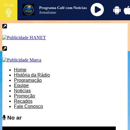
NO AR
Programa Café com Noticias
Jornalismo
Home
HIstória da Rádio
Programação
Equipe
Noticias
Promoção
Recados
Fale Conosco
No ar
No ar