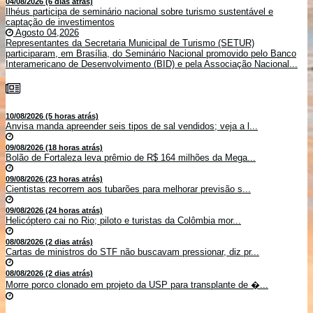
04/08/2026 (6 dias atrás)
Ilhéus participa de seminário nacional sobre turismo sustentável e
captação de investimentos
Agosto 04,2026
Representantes da Secretaria Municipal de Turismo (SETUR)
participaram, em Brasília, do Seminário Nacional promovido pelo Banco
Interamericano de Desenvolvimento (BID) e pela Associação Nacional...
10/08/2026 (5 horas atrás)
Anvisa manda apreender seis tipos de sal vendidos; veja a l...
09/08/2026 (18 horas atrás)
Bolão de Fortaleza leva prêmio de R$ 164 milhões da Mega...
09/08/2026 (23 horas atrás)
Cientistas recorrem aos tubarões para melhorar previsão s...
09/08/2026 (24 horas atrás)
Helicóptero cai no Rio; piloto e turistas da Colômbia mor...
08/08/2026 (2 dias atrás)
Cartas de ministros do STF não buscavam pressionar, diz pr...
08/08/2026 (2 dias atrás)
Morre porco clonado em projeto da USP para transplante de �...