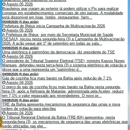
Agosto 05,2026
Brasileiros que viajam ao exterior já podem utilizar o Pix para realizar
compras em estabelecimentos comerciais de oito países. A modalidade
está disponível em lojas, hotéis, restaurantes, farm...
05/08/2026 (5 dias atrás)
Prefeitura de Ilhéus inicia Campanha de Multivacinação 2026
Agosto 05,2026
A Prefeitura de Ilhéus, por meio da Secretaria Municipal de Saúde
(SESAU), iniciou nesta segunda-feira (3) a Campanha de Multivacinação
2026. A ação segue até 1º de setembro em todas as sala...
04/08/2026 (6 dias atrás)
Urna eletrônica é patrimônio da democracia, diz presidente do TSE
Agosto 04,2026
O presidente do Tribunal Superior Eleitoral (TSE), ministro Kassio Nunes
Marques, defendeu nesta terça-feira (3) o sistema eletrônico de votação e
disse que a urna representa um “patrimônio d...
04/08/2026 (6 dias atrás)
Gás de cozinha fica mais barato na Bahia após redução de 7,1%
Agosto 04,2026
O preço do gás de cozinha ficou mais barato na Bahia nesta segunda-
feira (3), após a Refinaria de Mataripe, administrada pela Acelen, reduzir
em 7,1% o valor repassado aos revendedores. O novo pr...
04/08/2026 (6 dias atrás)
TRE da Bahia apresenta mecanismos de segurança das urnas e nova
ordem de votação para eleições
Agosto 04,2026
O Tribunal Regional Eleitoral da Bahia (TRE-BA) apresentou, nesta
segunda-feira (3), os mecanismos de segurança das urnas eletrônicas que
serão utilizadas nas elei...