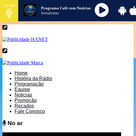
NO AR
Programa Café com Noticias
Jornalismo
Home
HIstória da Rádio
Programação
Equipe
Noticias
Promoção
Recados
Fale Conosco
No ar
No ar