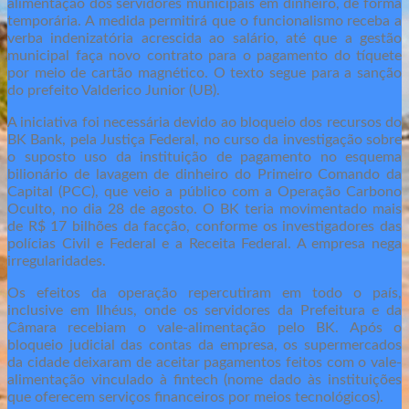
alimentação dos servidores municipais em dinheiro, de forma
temporária. A medida permitirá que o funcionalismo receba a
verba indenizatória acrescida ao salário, até que a gestão
municipal faça novo contrato para o pagamento do tíquete
por meio de cartão magnético. O texto segue para a sanção
do prefeito Valderico Junior (UB).
A iniciativa foi necessária devido ao bloqueio dos recursos do
BK Bank, pela Justiça Federal, no curso da investigação sobre
o suposto uso da instituição de pagamento no esquema
bilionário de lavagem de dinheiro do Primeiro Comando da
Capital (PCC), que veio a público com a Operação Carbono
Oculto, no dia 28 de agosto. O BK teria movimentado mais
de R$ 17 bilhões da facção, conforme os investigadores das
polícias Civil e Federal e a Receita Federal. A empresa nega
irregularidades.
Os efeitos da operação repercutiram em todo o país,
inclusive em Ilhéus, onde os servidores da Prefeitura e da
Câmara recebiam o vale-alimentação pelo BK. Após o
bloqueio judicial das contas da empresa, os supermercados
da cidade deixaram de aceitar pagamentos feitos com o vale-
alimentação vinculado à fintech (nome dado às instituições
que oferecem serviços financeiros por meios tecnológicos).