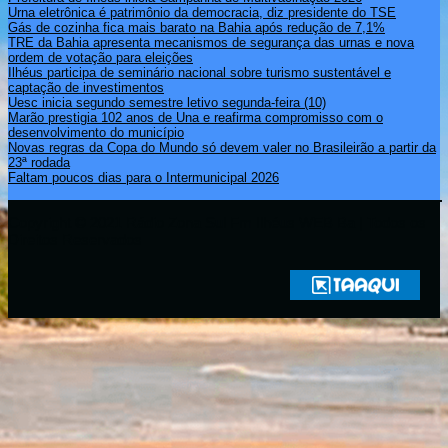
Urna eletrônica é patrimônio da democracia, diz presidente do TSE
Gás de cozinha fica mais barato na Bahia após redução de 7,1%
TRE da Bahia apresenta mecanismos de segurança das urnas e nova
ordem de votação para eleições
Ilhéus participa de seminário nacional sobre turismo sustentável e
captação de investimentos
Uesc inicia segundo semestre letivo segunda-feira (10)
Marão prestigia 102 anos de Una e reafirma compromisso com o
desenvolvimento do município
Novas regras da Copa do Mundo só devem valer no Brasileirão a partir da
23ª rodada
Faltam poucos dias para o Intermunicipal 2026
Copyright © 2021 Rádio Zona Sul Fm Ilhéus WEB Ba | Todos os
Direitos Reservados