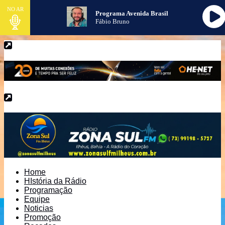
NO AR
Programa Avenida Brasil
Fábio Bruno
Home
HIstória da Rádio
Programação
Equipe
Noticias
Promoção