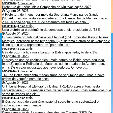
05/08/2026 (2 dias atrás)
Prefeitura de Ilhéus inicia Campanha de Multivacinação 2026
Agosto 05,2026
A Prefeitura de Ilhéus, por meio da Secretaria Municipal de Saúde
(SESAU), iniciou nesta segunda-feira (3) a Campanha de Multivacinação
2026. A ação segue até 1º de setembro em todas as sala...
04/08/2026 (3 dias atrás)
Urna eletrônica é patrimônio da democracia, diz presidente do TSE
Agosto 04,2026
O presidente do Tribunal Superior Eleitoral (TSE), ministro Kassio Nunes
Marques, defendeu nesta terça-feira (3) o sistema eletrônico de votação e
disse que a urna representa um “patrimônio d...
04/08/2026 (3 dias atrás)
Gás de cozinha fica mais barato na Bahia após redução de 7,1%
Agosto 04,2026
O preço do gás de cozinha ficou mais barato na Bahia nesta segunda-
feira (3), após a Refinaria de Mataripe, administrada pela Acelen, reduzir
em 7,1% o valor repassado aos revendedores. O novo pr...
04/08/2026 (3 dias atrás)
TRE da Bahia apresenta mecanismos de segurança das urnas e nova
ordem de votação para eleições
Agosto 04,2026
O Tribunal Regional Eleitoral da Bahia (TRE-BA) apresentou, nesta
segunda-feira (3), os mecanismos de segurança das urnas eletrônicas que
serão utilizadas nas elei...
04/08/2026 (3 dias atrás)
Ilhéus participa de seminário nacional sobre turismo sustentável e
captação de investimentos
Agosto 04,2026
Representantes da Secretaria Municipal de Turismo (SETUR)