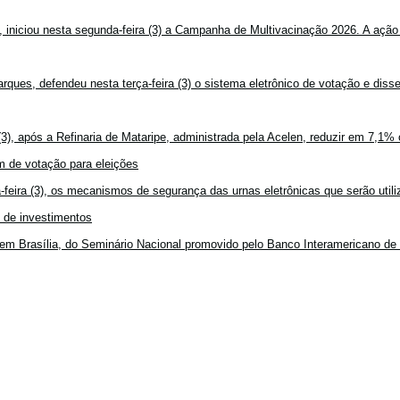
, iniciou nesta segunda-feira (3) a Campanha de Multivacinação 2026. A ação
rques, defendeu nesta terça-feira (3) o sistema eletrônico de votação e disse
3), após a Refinaria de Mataripe, administrada pela Acelen, reduzir em 7,1% 
 de votação para eleições
feira (3), os mecanismos de segurança das urnas eletrônicas que serão utiliz
o de investimentos
em Brasília, do Seminário Nacional promovido pelo Banco Interamericano de 