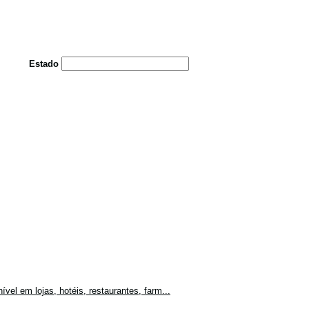
Estado
vel em lojas, hotéis, restaurantes, farm...