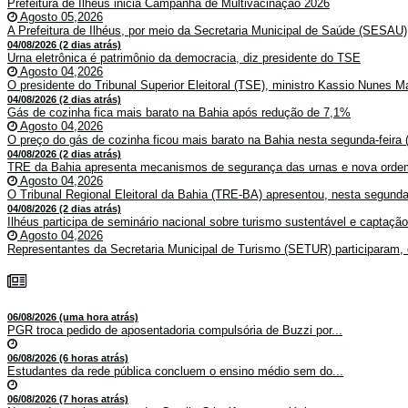
Prefeitura de Ilhéus inicia Campanha de Multivacinação 2026
Agosto 05,2026
A Prefeitura de Ilhéus, por meio da Secretaria Municipal de Saúde (SESAU)
04/08/2026 (2 dias atrás)
Urna eletrônica é patrimônio da democracia, diz presidente do TSE
Agosto 04,2026
O presidente do Tribunal Superior Eleitoral (TSE), ministro Kassio Nunes Ma
04/08/2026 (2 dias atrás)
Gás de cozinha fica mais barato na Bahia após redução de 7,1%
Agosto 04,2026
O preço do gás de cozinha ficou mais barato na Bahia nesta segunda-feira (
04/08/2026 (2 dias atrás)
TRE da Bahia apresenta mecanismos de segurança das urnas e nova ordem
Agosto 04,2026
O Tribunal Regional Eleitoral da Bahia (TRE-BA) apresentou, nesta segunda-
04/08/2026 (2 dias atrás)
Ilhéus participa de seminário nacional sobre turismo sustentável e captaçã
Agosto 04,2026
Representantes da Secretaria Municipal de Turismo (SETUR) participaram, 
06/08/2026 (uma hora atrás)
PGR troca pedido de aposentadoria compulsória de Buzzi por...
06/08/2026 (6 horas atrás)
Estudantes da rede pública concluem o ensino médio sem do...
06/08/2026 (7 horas atrás)