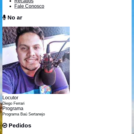
Recados
Fale Conosco
No ar
No ar
Locutor
Diego Ferrari
Programa
Programa Baú Sertanejo
Pedidos
Pedidos