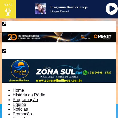
NO AR
Programa Baú Sertanejo
Diego Ferrari
Home
HIstória da Rádio
Programação
Equipe
Noticias
Promoção