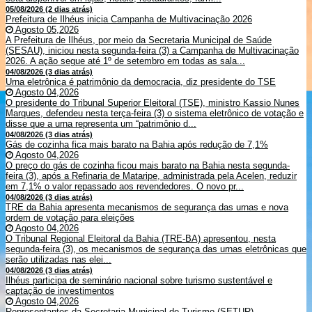
05/08/2026 (2 dias atrás)
Prefeitura de Ilhéus inicia Campanha de Multivacinação 2026
Agosto 05,2026
A Prefeitura de Ilhéus, por meio da Secretaria Municipal de Saúde
(SESAU), iniciou nesta segunda-feira (3) a Campanha de Multivacinação
2026. A ação segue até 1º de setembro em todas as sala...
04/08/2026 (3 dias atrás)
Urna eletrônica é patrimônio da democracia, diz presidente do TSE
Agosto 04,2026
O presidente do Tribunal Superior Eleitoral (TSE), ministro Kassio Nunes
Marques, defendeu nesta terça-feira (3) o sistema eletrônico de votação e
disse que a urna representa um “patrimônio d...
04/08/2026 (3 dias atrás)
Gás de cozinha fica mais barato na Bahia após redução de 7,1%
Agosto 04,2026
O preço do gás de cozinha ficou mais barato na Bahia nesta segunda-
feira (3), após a Refinaria de Mataripe, administrada pela Acelen, reduzir
em 7,1% o valor repassado aos revendedores. O novo pr...
04/08/2026 (3 dias atrás)
TRE da Bahia apresenta mecanismos de segurança das urnas e nova
ordem de votação para eleições
Agosto 04,2026
O Tribunal Regional Eleitoral da Bahia (TRE-BA) apresentou, nesta
segunda-feira (3), os mecanismos de segurança das urnas eletrônicas que
serão utilizadas nas elei...
04/08/2026 (3 dias atrás)
Ilhéus participa de seminário nacional sobre turismo sustentável e
captação de investimentos
Agosto 04,2026
Representantes da Secretaria Municipal de Turismo (SETUR)