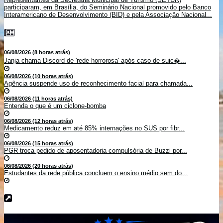
participaram, em Brasília, do Seminário Nacional promovido pelo Banco
Interamericano de Desenvolvimento (BID) e pela Associação Nacional...
06/08/2026 (8 horas atrás)
Janja chama Discord de 'rede horrorosa' após caso de suic�...
06/08/2026 (10 horas atrás)
Agência suspende uso de reconhecimento facial para chamada...
06/08/2026 (11 horas atrás)
Entenda o que é um ciclone-bomba
06/08/2026 (12 horas atrás)
Medicamento reduz em até 85% internações no SUS por fibr...
06/08/2026 (15 horas atrás)
PGR troca pedido de aposentadoria compulsória de Buzzi por...
06/08/2026 (20 horas atrás)
Estudantes da rede pública concluem o ensino médio sem do...