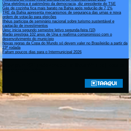
Urna eletrônica é patrimônio da democracia, diz presidente do TSE
Gás de cozinha fica mais barato na Bahia após redução de 7,1%
TRE da Bahia apresenta mecanismos de segurança das urnas e nova
ordem de votação para eleições
Ilhéus participa de seminário nacional sobre turismo sustentável e
captação de investimentos
Uesc inicia segundo semestre letivo segunda-feira (10)
Marão prestigia 102 anos de Una e reafirma compromisso com o
desenvolvimento do município
Novas regras da Copa do Mundo só devem valer no Brasileirão a partir da
23ª rodada
Faltam poucos dias para o Intermunicipal 2026
Copyright © 2021 Rádio Zona Sul Fm Ilhéus WEB Ba | Todos os
Direitos Reservados