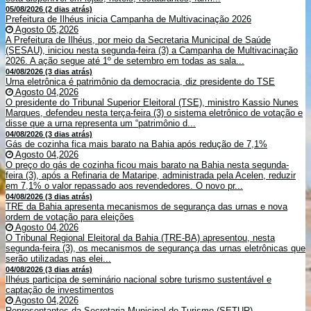
05/08/2026 (2 dias atrás)
Prefeitura de Ilhéus inicia Campanha de Multivacinação 2026
Agosto 05,2026
A Prefeitura de Ilhéus, por meio da Secretaria Municipal de Saúde
(SESAU), iniciou nesta segunda-feira (3) a Campanha de Multivacinação
2026. A ação segue até 1º de setembro em todas as sala...
04/08/2026 (3 dias atrás)
Urna eletrônica é patrimônio da democracia, diz presidente do TSE
Agosto 04,2026
O presidente do Tribunal Superior Eleitoral (TSE), ministro Kassio Nunes
Marques, defendeu nesta terça-feira (3) o sistema eletrônico de votação e
disse que a urna representa um “patrimônio d...
04/08/2026 (3 dias atrás)
Gás de cozinha fica mais barato na Bahia após redução de 7,1%
Agosto 04,2026
O preço do gás de cozinha ficou mais barato na Bahia nesta segunda-
feira (3), após a Refinaria de Mataripe, administrada pela Acelen, reduzir
em 7,1% o valor repassado aos revendedores. O novo pr...
04/08/2026 (3 dias atrás)
TRE da Bahia apresenta mecanismos de segurança das urnas e nova
ordem de votação para eleições
Agosto 04,2026
O Tribunal Regional Eleitoral da Bahia (TRE-BA) apresentou, nesta
segunda-feira (3), os mecanismos de segurança das urnas eletrônicas que
serão utilizadas nas elei...
04/08/2026 (3 dias atrás)
Ilhéus participa de seminário nacional sobre turismo sustentável e
captação de investimentos
Agosto 04,2026
Representantes da Secretaria Municipal de Turismo (SETUR)