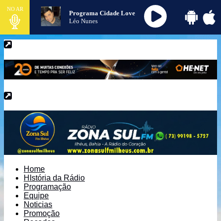
NO AR
Programa Cidade Love
Léo Nunes
Home
HIstória da Rádio
Programação
Equipe
Noticias
Promoção