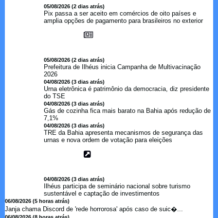
05/08/2026 (2 dias atrás)
Pix passa a ser aceito em comércios de oito países e
amplia opções de pagamento para brasileiros no exterior
05/08/2026 (2 dias atrás)
Prefeitura de Ilhéus inicia Campanha de Multivacinação
2026
04/08/2026 (3 dias atrás)
Urna eletrônica é patrimônio da democracia, diz presidente
do TSE
04/08/2026 (3 dias atrás)
Gás de cozinha fica mais barato na Bahia após redução de
7,1%
04/08/2026 (3 dias atrás)
TRE da Bahia apresenta mecanismos de segurança das
urnas e nova ordem de votação para eleições
04/08/2026 (3 dias atrás)
Ilhéus participa de seminário nacional sobre turismo
sustentável e captação de investimentos
06/08/2026 (5 horas atrás)
Janja chama Discord de 'rede horrorosa' após caso de suic�...
06/08/2026 (8 horas atrás)