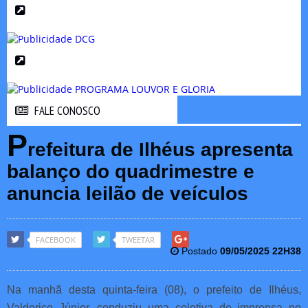
FALE CONOSCO
FALE CONOSCO
P
refeitura de Ilhéus apresenta
balanço do quadrimestre e
anuncia leilão de veículos
FACEBOOK
TWEETAR
Postado
09/05/2025 22H38
Na manhã desta quinta-feira (08), o prefeito de Ilhéus,
Valderico Júnior, conduziu uma coletiva de imprensa no