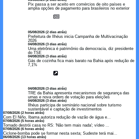
Pix passa a ser aceito em comércios de oito países e
amplia opções de pagamento para brasileiros no exterior
05/08/2026 (2 dias atrás)
Prefeitura de Ilhéus inicia Campanha de Multivacinação
2026
04/08/2026 (3 dias atrás)
Urna eletrônica é patrimônio da democracia, diz presidente
do TSE
04/08/2026 (3 dias atrás)
Gás de cozinha fica mais barato na Bahia após redução de
7,1%
04/08/2026 (3 dias atrás)
TRE da Bahia apresenta mecanismos de segurança das
urnas e nova ordem de votação para eleições
04/08/2026 (3 dias atrás)
Ilhéus participa de seminário nacional sobre turismo
sustentável e captação de investimentos
07/08/2026 (2 horas atrás)
Com El Niño, Ibama autoriza redução de vazão de água e...
07/08/2026 (5 horas atrás)
Tornado destrói casa no RS: 'Não tem mais nada'; vídeo ...
07/08/2026 (6 horas atrás)
Ciclone-bomba pode se formar nesta sexta; Sudeste terá mai...
06/08/2026 (13 horas atrás)