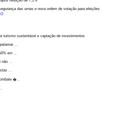
a após redução de 7,1%
egurança das urnas e nova ordem de votação para eleições
bre turismo sustentável e captação de investimentos
atamar ...
50% em ...
não ...
tas ...
ombate �...
..