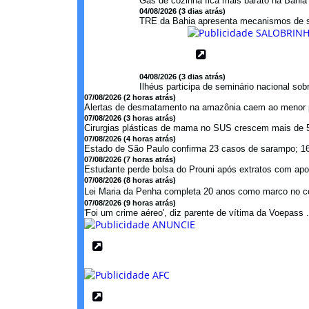
Gás de cozinha fica mais barato na Bahi
04/08/2026 (3 dias atrás)
TRE da Bahia apresenta mecanismos de s
04/08/2026 (3 dias atrás)
Ilhéus participa de seminário nacional so
07/08/2026 (2 horas atrás)
Alertas de desmatamento na amazônia caem ao menor p
07/08/2026 (3 horas atrás)
Cirurgias plásticas de mama no SUS crescem mais de 
07/08/2026 (4 horas atrás)
Estado de São Paulo confirma 23 casos de sarampo; 16 
07/08/2026 (7 horas atrás)
Estudante perde bolsa do Prouni após extratos com apos
07/08/2026 (8 horas atrás)
Lei Maria da Penha completa 20 anos como marco no c
07/08/2026 (9 horas atrás)
'Foi um crime aéreo', diz parente de vítima da Voepass .