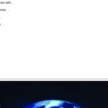
a atlâ...
tas ...
..
 ...